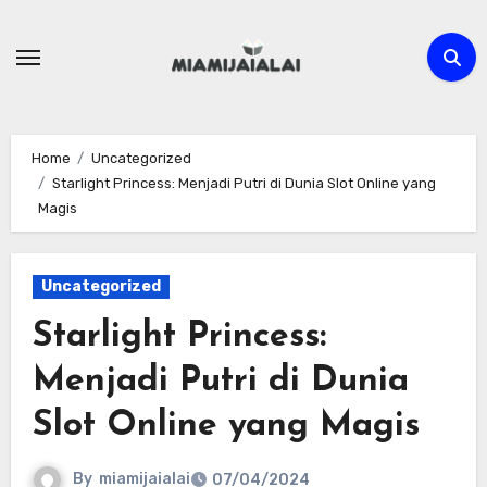
Skip
to
content
Home
Uncategorized
Starlight Princess: Menjadi Putri di Dunia Slot Online yang
Magis
Uncategorized
Starlight Princess:
Menjadi Putri di Dunia
Slot Online yang Magis
By
miamijaialai
07/04/2024