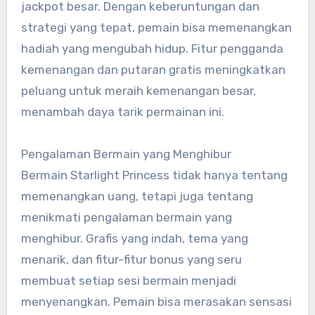
jackpot besar. Dengan keberuntungan dan
strategi yang tepat, pemain bisa memenangkan
hadiah yang mengubah hidup. Fitur pengganda
kemenangan dan putaran gratis meningkatkan
peluang untuk meraih kemenangan besar,
menambah daya tarik permainan ini.
Pengalaman Bermain yang Menghibur
Bermain Starlight Princess tidak hanya tentang
memenangkan uang, tetapi juga tentang
menikmati pengalaman bermain yang
menghibur. Grafis yang indah, tema yang
menarik, dan fitur-fitur bonus yang seru
membuat setiap sesi bermain menjadi
menyenangkan. Pemain bisa merasakan sensasi