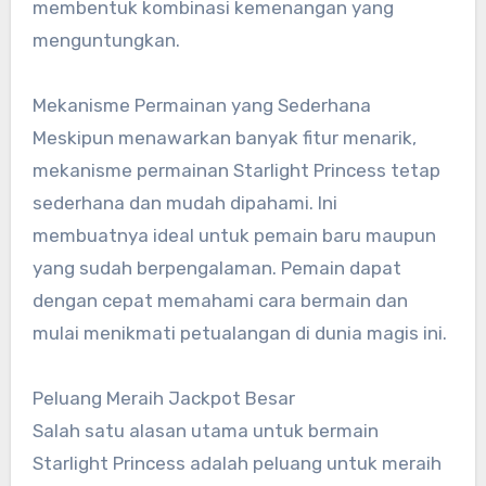
membentuk kombinasi kemenangan yang
menguntungkan.
Mekanisme Permainan yang Sederhana
Meskipun menawarkan banyak fitur menarik,
mekanisme permainan Starlight Princess tetap
sederhana dan mudah dipahami. Ini
membuatnya ideal untuk pemain baru maupun
yang sudah berpengalaman. Pemain dapat
dengan cepat memahami cara bermain dan
mulai menikmati petualangan di dunia magis ini.
Peluang Meraih Jackpot Besar
Salah satu alasan utama untuk bermain
Starlight Princess adalah peluang untuk meraih