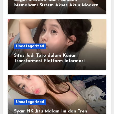
Memahami Sistem Akses Akun Modern
Uncategorized
Situs Judi Toto dalam Kajian
Transformasi Platform Informasi
Online
Uncategorized
Syair HK Jitu Malam Ini dan Tren