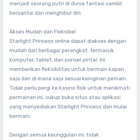
menjadi seorang putri di dunia fantasi sambil
bersantai dan menghibur diri.
Akses Mudah dan Fleksibel
Starlight Princess online dapat diakses dengan
mudah dari berbagai perangkat, termasuk
komputer, tablet, dan ponsel pintar. Ini
memberikan fleksibilitas untuk bermain kapan
saja dan di mana saja sesuai keinginan pemain.
Tidak perlu pergi ke kasino fisik untuk menikmati
permainan ini, cukup buka situs atau aplikasi
yang menyediakan Starlight Princess dan mulai
bermain.
Dengan semua keunggulan ini, tidak