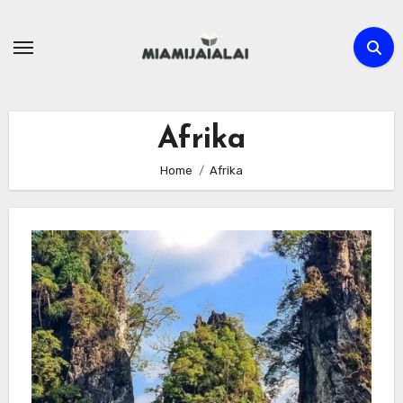
Skip
to
content
Afrika
Home
Afrika