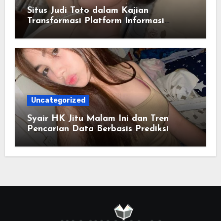
Situs Judi Toto dalam Kajian
Transformasi Platform Informasi
Online
Uncategorized
Syair HK Jitu Malam Ini dan Tren
Pencarian Data Berbasis Prediksi