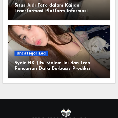
Situs Judi Toto dalam Kajian
Transformasi Platform Informasi
Online
Uncategorized
Syair HK Jitu Malam Ini dan Tren
Pencarian Data Berbasis Prediksi