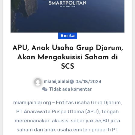
Berita
APU, Anak Usaha Grup Djarum,
Akan Mengakuisisi Saham di
SCS
miamijaialai
05/18/2024
Tidak ada komentar
miamijaialai.org – Entitas usaha Grup Djarum,
PT Anarawata Puspa Utama (APU), tengah
merencanakan akuisisi sebanyak 55,80 juta
saham dari anak usaha emiten properti PT