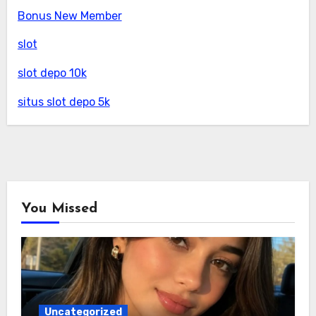
Bonus New Member
slot
slot depo 10k
situs slot depo 5k
You Missed
Uncategorized