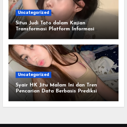
Uncategorized
Situs Judi Toto dalam Kajian
Transformasi Platform Informasi
Online
Uncategorized
Syair HK Jitu Malam Ini dan Tren
Pencarian Data Berbasis Prediksi