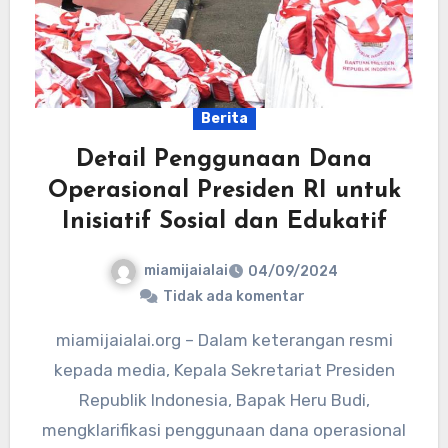
Berita
Detail Penggunaan Dana
Operasional Presiden RI untuk
Inisiatif Sosial dan Edukatif
miamijaialai
04/09/2024
Tidak ada komentar
miamijaialai.org – Dalam keterangan resmi
kepada media, Kepala Sekretariat Presiden
Republik Indonesia, Bapak Heru Budi,
mengklarifikasi penggunaan dana operasional