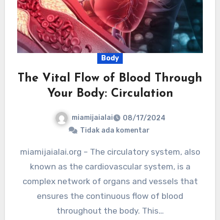
Body
The Vital Flow of Blood Through
Your Body: Circulation
miamijaialai
08/17/2024
Tidak ada komentar
miamijaialai.org – The circulatory system, also
known as the cardiovascular system, is a
complex network of organs and vessels that
ensures the continuous flow of blood
throughout the body. This…