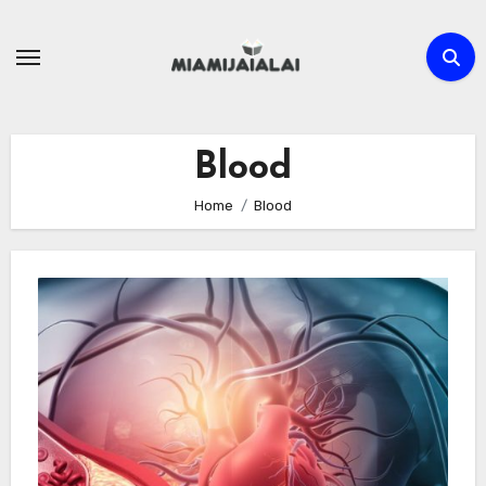
Skip
to
content
Blood
Home
Blood