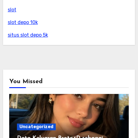
slot
slot depo 10k
situs slot depo 5k
You Missed
Uncategorized