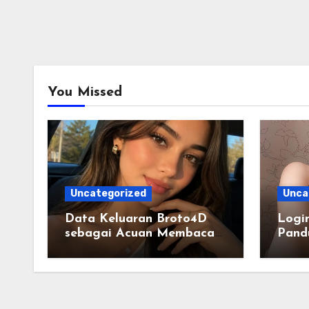
You Missed
Uncategorized
Unca
Data Keluaran Broto4D
Logi
sebagai Acuan Membaca
Pand
Tren dan Pola Statistik
Sist
Harian