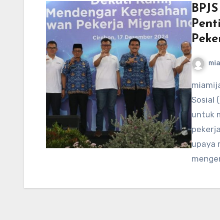
BPJS
Pent
Peke
mia
miamijaialai.org – Badan Penyelenggara Jaminan
Sosial
untuk m
pekerja
upaya 
mengen