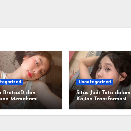
tegorized
Uncategorized
n Broto4D dan
Situs Judi Toto dalam
uan Memahami
Kajian Transformasi
em Akses Akun Modern
Platform Informasi O