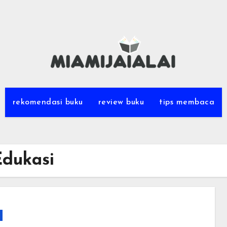
rekomendasi buku
review buku
tips membaca
Edukasi