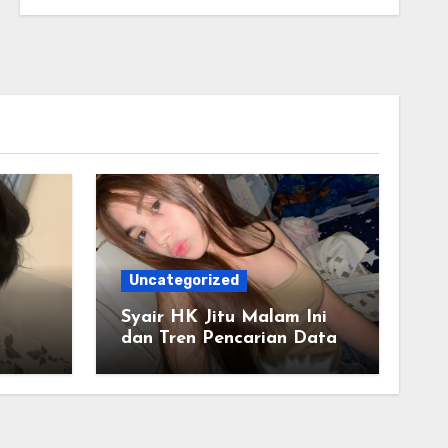
Uncategorized
Syair HK Jitu Malam Ini
dan Tren Pencarian Data
nline
Berbasis Prediksi