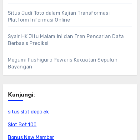
Situs Judi Toto dalam Kajian Transformasi
Platform Informasi Online
Syair HK Jitu Malam Ini dan Tren Pencarian Data
Berbasis Prediksi
Megumi Fushiguro Pewaris Kekuatan Sepuluh
Bayangan
Kunjungi:
situs slot depo 5k
Slot Bet 100
Bonus New Member