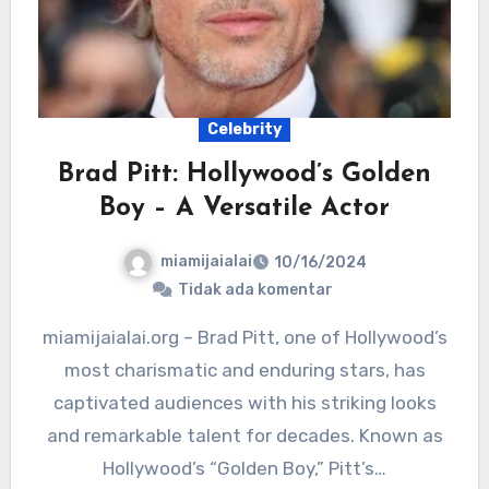
Celebrity
Brad Pitt: Hollywood’s Golden
Boy – A Versatile Actor
miamijaialai
10/16/2024
Tidak ada komentar
miamijaialai.org – Brad Pitt, one of Hollywood’s
most charismatic and enduring stars, has
captivated audiences with his striking looks
and remarkable talent for decades. Known as
Hollywood’s “Golden Boy,” Pitt’s…