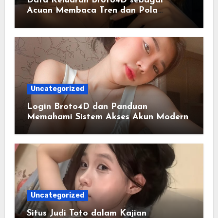
Data Keluaran Broto4D sebagai
Acuan Membaca Tren dan Pola
Statistik Harian
Uncategorized
Login Broto4D dan Panduan
Memahami Sistem Akses Akun Modern
Uncategorized
Situs Judi Toto dalam Kajian