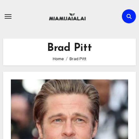
Skip
to
content
Brad Pitt
Home
Brad Pitt