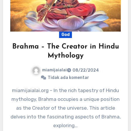
God
Brahma – The Creator in Hindu
Mythology
miamijaialai
08/22/2024
Tidak ada komentar
miamijaialai.org – In the rich tapestry of Hindu
mythology, Brahma occupies a unique position
as the Creator of the universe. This article
delves into the fascinating aspects of Brahma,
exploring…