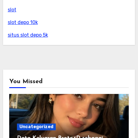
slot
slot depo 10k
situs slot depo 5k
You Missed
Uncategorized