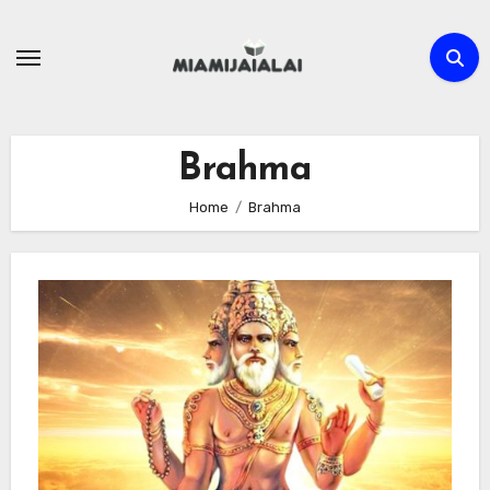
Skip
to
content
Brahma
Home
Brahma