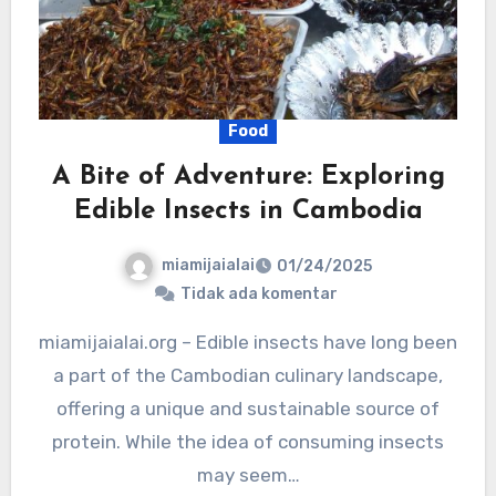
Food
A Bite of Adventure: Exploring
Edible Insects in Cambodia
miamijaialai
01/24/2025
Tidak ada komentar
miamijaialai.org – Edible insects have long been
a part of the Cambodian culinary landscape,
offering a unique and sustainable source of
protein. While the idea of consuming insects
may seem…