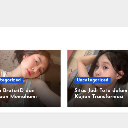
tegorized
Uncategorized
n Broto4D dan
Situs Judi Toto dalam
uan Memahami
Kajian Transformasi
em Akses Akun Modern
Platform Informasi O