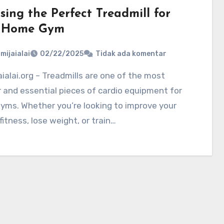
sing the Perfect Treadmill for
 Home Gym
mijaialai
02/22/2025
Tidak ada komentar
 and essential pieces of cardio equipment for
yms. Whether you’re looking to improve your
 fitness, lose weight, or train…