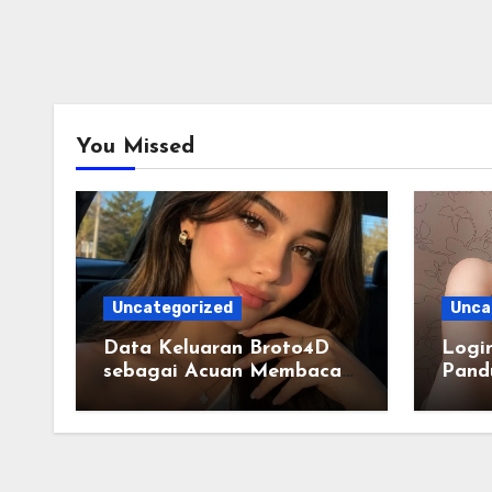
You Missed
Uncategorized
Unca
Data Keluaran Broto4D
Logi
sebagai Acuan Membaca
Pand
Tren dan Pola Statistik
Sist
Harian