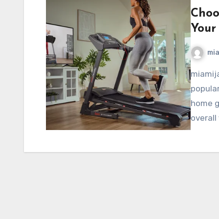
Choo
Your
mia
miamijaialai.org – Treadmills are one of the most
popular
home g
overall