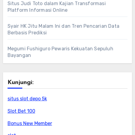
Situs Judi Toto dalam Kajian Transformasi
Platform Informasi Online
Syair HK Jitu Malam Ini dan Tren Pencarian Data
Berbasis Prediksi
Megumi Fushiguro Pewaris Kekuatan Sepuluh
Bayangan
Kunjungi:
situs slot depo 5k
Slot Bet 100
Bonus New Member