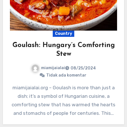
Country
Goulash: Hungary’s Comforting
Stew
miamijaialai
08/25/2024
Tidak ada komentar
miamijaialai.org – Goulash is more than just a
dish; it’s a symbol of Hungarian cuisine, a
comforting stew that has warmed the hearts
and stomachs of people for centuries. This…