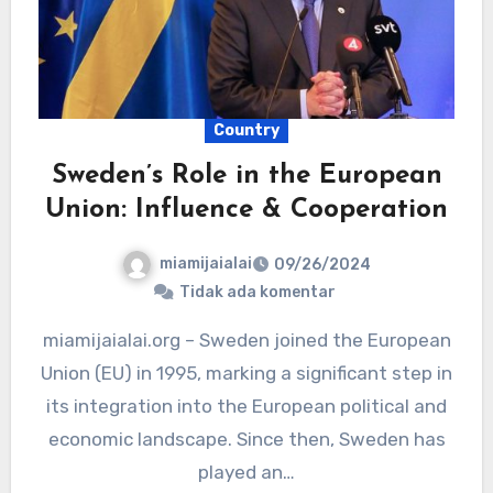
Country
Sweden’s Role in the European
Union: Influence & Cooperation
miamijaialai
09/26/2024
Tidak ada komentar
miamijaialai.org – Sweden joined the European
Union (EU) in 1995, marking a significant step in
its integration into the European political and
economic landscape. Since then, Sweden has
played an…