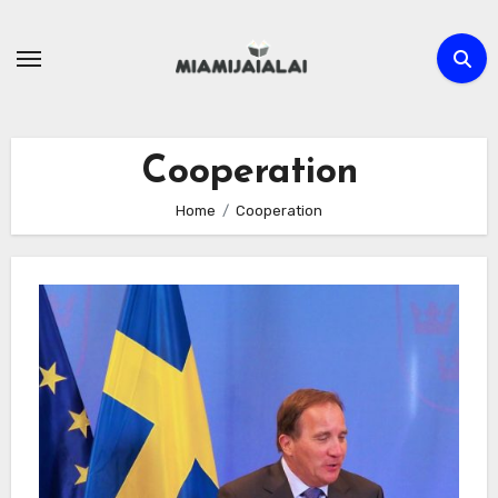
Skip
to
content
Cooperation
Home
Cooperation