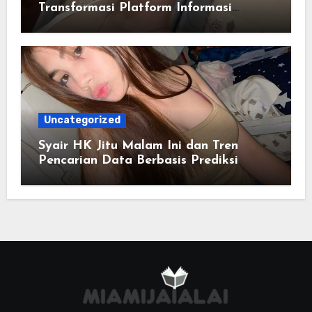
Transformasi Platform Informasi
Online
Uncategorized
Syair HK Jitu Malam Ini dan Tren
Pencarian Data Berbasis Prediksi