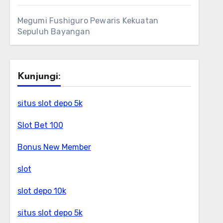
Megumi Fushiguro Pewaris Kekuatan
Sepuluh Bayangan
Kunjungi:
situs slot depo 5k
Slot Bet 100
Bonus New Member
slot
slot depo 10k
situs slot depo 5k