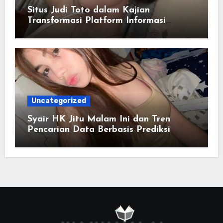
Situs Judi Toto dalam Kajian
Transformasi Platform Informasi
Online
Uncategorized
Syair HK Jitu Malam Ini dan Tren
Pencarian Data Berbasis Prediksi