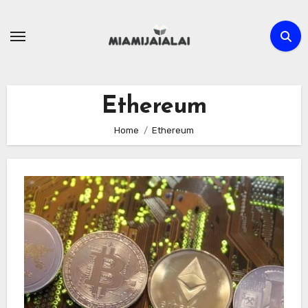
Skip
to
content
Ethereum
Home
Ethereum