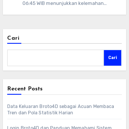
06:45 WIB menunjukkan kelemahan…
Cari
Cari
Recent Posts
Data Keluaran Broto4D sebagai Acuan Membaca
Tren dan Pola Statistik Harian
Login Broto4D dan Panduan Memahami Sistem