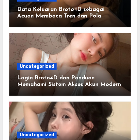
Data Keluaran Broto4D sebagai
Acuan Membaca Tren dan Pola
Statistik Harian
Uncategorized
Login Broto4D dan Panduan
Memahami Sistem Akses Akun Modern
Uncategorized