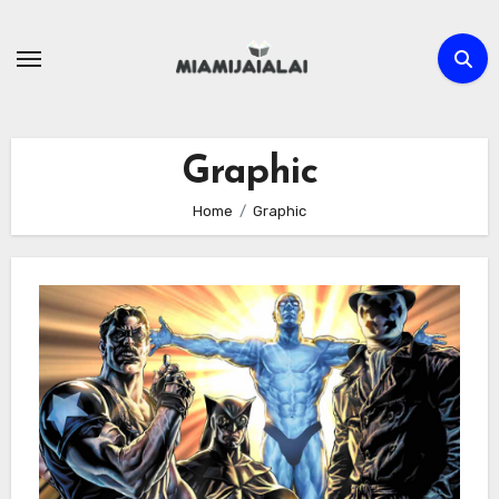
Skip
to
content
Graphic
Home
Graphic