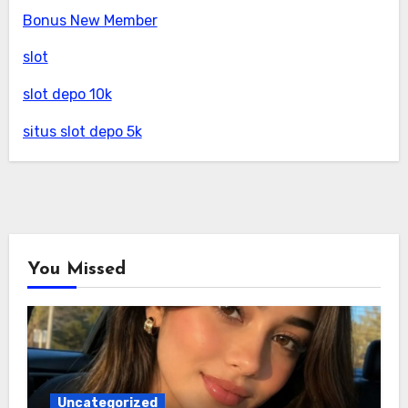
Bonus New Member
slot
slot depo 10k
situs slot depo 5k
You Missed
Uncategorized