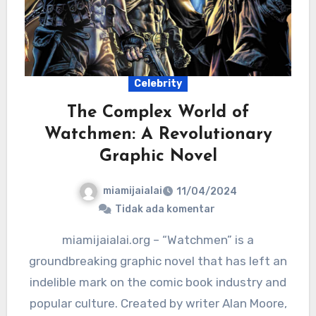
Celebrity
The Complex World of
Watchmen: A Revolutionary
Graphic Novel
miamijaialai
11/04/2024
Tidak ada komentar
miamijaialai.org – “Watchmen” is a
groundbreaking graphic novel that has left an
indelible mark on the comic book industry and
popular culture. Created by writer Alan Moore,