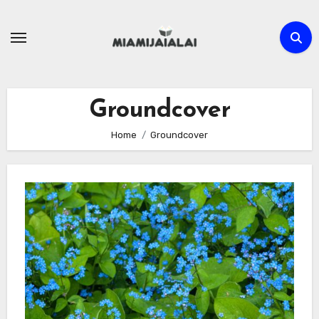
Skip
to
content
Groundcover
Home
Groundcover