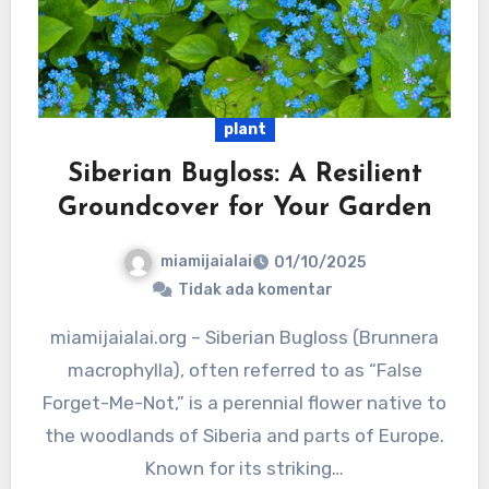
plant
Siberian Bugloss: A Resilient
Groundcover for Your Garden
miamijaialai
01/10/2025
Tidak ada komentar
miamijaialai.org – Siberian Bugloss (Brunnera
macrophylla), often referred to as “False
Forget-Me-Not,” is a perennial flower native to
the woodlands of Siberia and parts of Europe.
Known for its striking…