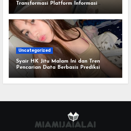
Transformasi Platform Informasi
Online
Uncategorized
Syair HK Jitu Malam Ini dan Tren
Pencarian Data Berbasis Prediksi