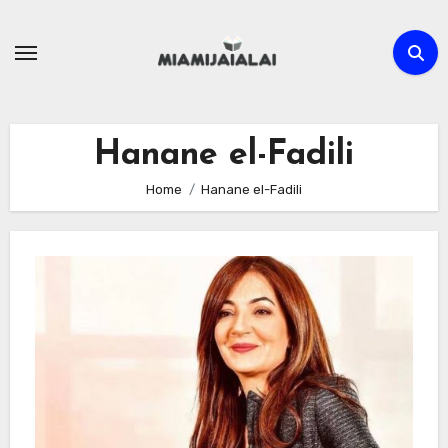
Skip
to
content
Hanane el-Fadili
Home
Hanane el-Fadili