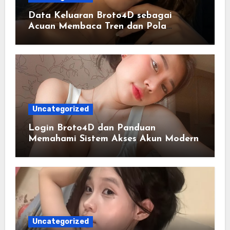
Data Keluaran Broto4D sebagai
Acuan Membaca Tren dan Pola
Statistik Harian
Uncategorized
Login Broto4D dan Panduan
Memahami Sistem Akses Akun Modern
Uncategorized