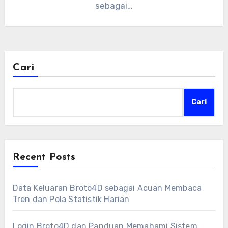
sebagai…
Cari
Cari
Recent Posts
Data Keluaran Broto4D sebagai Acuan Membaca
Tren dan Pola Statistik Harian
Login Broto4D dan Panduan Memahami Sistem