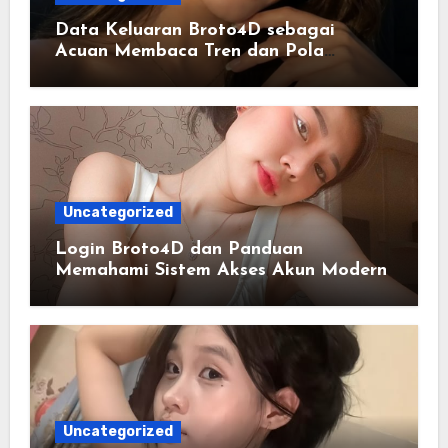
Data Keluaran Broto4D sebagai
Acuan Membaca Tren dan Pola
Statistik Harian
Uncategorized
Login Broto4D dan Panduan
Memahami Sistem Akses Akun Modern
Uncategorized