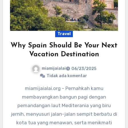
Travel
Why Spain Should Be Your Next
Vacation Destination
miamijaialai
06/23/2025
Tidak ada komentar
miamijaialai.org – Pernahkah kamu
membayangkan bangun pagi dengan
pemandangan laut Mediterania yang biru
jernih, menyusuri jalan-jalan sempit berbatu di
kota tua yang menawan, serta menikmati