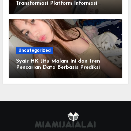
Transformasi Platform Informasi
Online
Uncategorized
Syair HK Jitu Malam Ini dan Tren
Pencarian Data Berbasis Prediksi