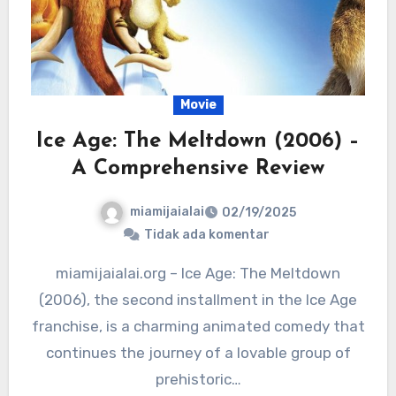
Movie
Ice Age: The Meltdown (2006) –
A Comprehensive Review
miamijaialai
02/19/2025
Tidak ada komentar
miamijaialai.org – Ice Age: The Meltdown
(2006), the second installment in the Ice Age
franchise, is a charming animated comedy that
continues the journey of a lovable group of
prehistoric…