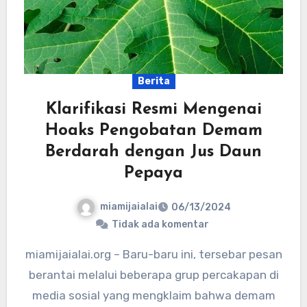
Berita
Klarifikasi Resmi Mengenai
Hoaks Pengobatan Demam
Berdarah dengan Jus Daun
Pepaya
miamijaialai
06/13/2024
Tidak ada komentar
miamijaialai.org – Baru-baru ini, tersebar pesan
berantai melalui beberapa grup percakapan di
media sosial yang mengklaim bahwa demam