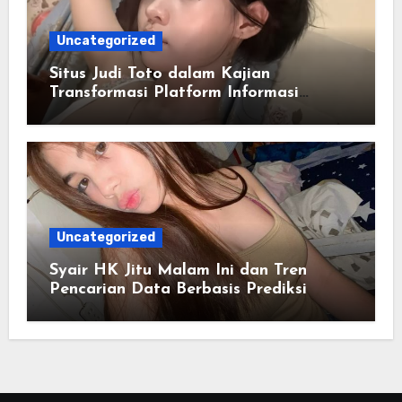
Uncategorized
Situs Judi Toto dalam Kajian
Transformasi Platform Informasi
Online
Uncategorized
Syair HK Jitu Malam Ini dan Tren
Pencarian Data Berbasis Prediksi