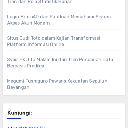
Tren dan Pola Statistik Harian
Login Broto4D dan Panduan Memahami Sistem
Akses Akun Modern
Situs Judi Toto dalam Kajian Transformasi
Platform Informasi Online
Syair HK Jitu Malam Ini dan Tren Pencarian Data
Berbasis Prediksi
Megumi Fushiguro Pewaris Kekuatan Sepuluh
Bayangan
Kunjungi: