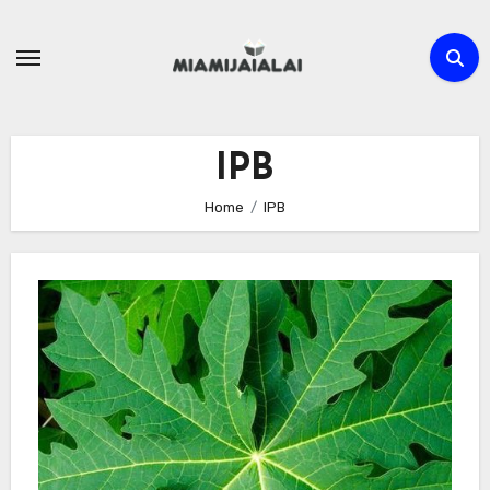
Skip
to
content
IPB
Home
IPB