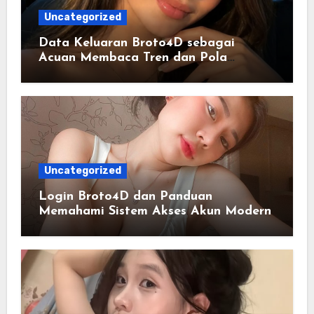
Uncategorized
Data Keluaran Broto4D sebagai
Acuan Membaca Tren dan Pola
Statistik Harian
Uncategorized
Login Broto4D dan Panduan
Memahami Sistem Akses Akun Modern