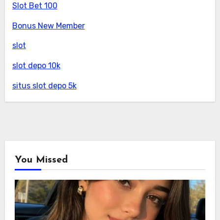
Slot Bet 100
Bonus New Member
slot
slot depo 10k
situs slot depo 5k
You Missed