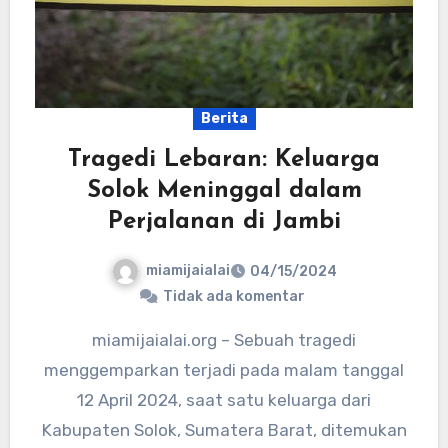
Berita
Tragedi Lebaran: Keluarga
Solok Meninggal dalam
Perjalanan di Jambi
miamijaialai
04/15/2024
Tidak ada komentar
miamijaialai.org – Sebuah tragedi
menggemparkan terjadi pada malam tanggal
12 April 2024, saat satu keluarga dari
Kabupaten Solok, Sumatera Barat, ditemukan