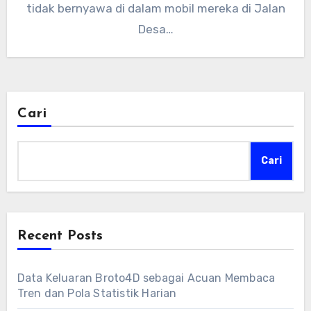
tidak bernyawa di dalam mobil mereka di Jalan
Desa…
Cari
Cari
Recent Posts
Data Keluaran Broto4D sebagai Acuan Membaca
Tren dan Pola Statistik Harian