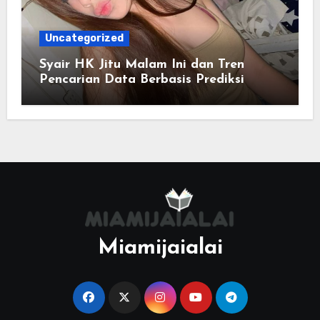
Uncategorized
Syair HK Jitu Malam Ini dan Tren
Pencarian Data Berbasis Prediksi
Miamijaialai