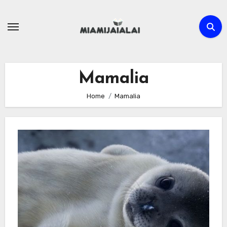
Skip
to
content
Mamalia
Home
Mamalia