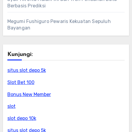
Berbasis Prediksi
Megumi Fushiguro Pewaris Kekuatan Sepuluh
Bayangan
Kunjungi:
situs slot depo 5k
Slot Bet 100
Bonus New Member
slot
slot depo 10k
situs slot depo 5k