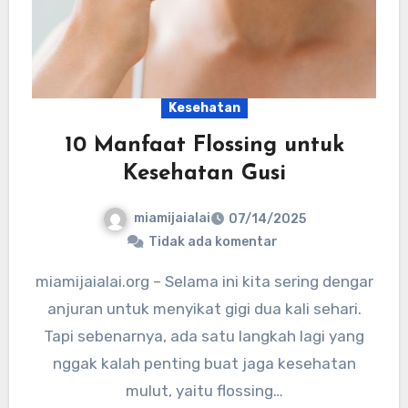
Kesehatan
10 Manfaat Flossing untuk
Kesehatan Gusi
miamijaialai
07/14/2025
Tidak ada komentar
miamijaialai.org – Selama ini kita sering dengar
anjuran untuk menyikat gigi dua kali sehari.
Tapi sebenarnya, ada satu langkah lagi yang
nggak kalah penting buat jaga kesehatan
mulut, yaitu flossing…