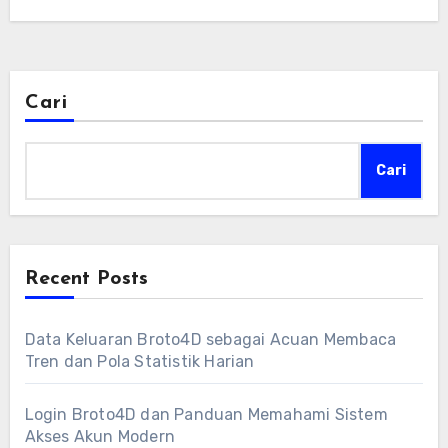
Cari
Cari
Recent Posts
Data Keluaran Broto4D sebagai Acuan Membaca
Tren dan Pola Statistik Harian
Login Broto4D dan Panduan Memahami Sistem
Akses Akun Modern