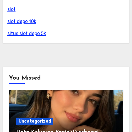
slot
slot depo 10k
situs slot depo 5k
You Missed
Uncategorized