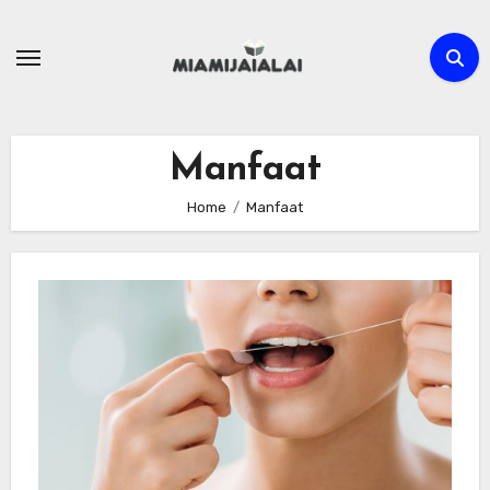
Skip
to
content
Manfaat
Home
Manfaat