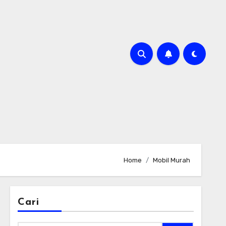
Home
Mobil Murah
Cari