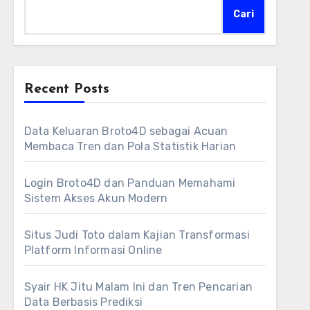
Cari
Recent Posts
Data Keluaran Broto4D sebagai Acuan
Membaca Tren dan Pola Statistik Harian
Login Broto4D dan Panduan Memahami
Sistem Akses Akun Modern
Situs Judi Toto dalam Kajian Transformasi
Platform Informasi Online
Syair HK Jitu Malam Ini dan Tren Pencarian
Data Berbasis Prediksi