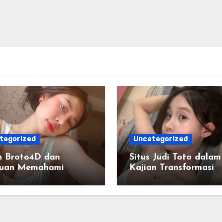
tegorized
Uncategorized
n Broto4D dan
Situs Judi Toto dalam
uan Memahami
Kajian Transformasi
em Akses Akun Modern
Platform Informasi O