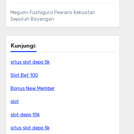
Megumi Fushiguro Pewaris Kekuatan
Sepuluh Bayangan
Kunjungi:
situs slot depo 5k
Slot Bet 100
Bonus New Member
slot
slot depo 10k
situs slot depo 5k