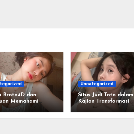
tegorized
Uncategorized
n Broto4D dan
Situs Judi Toto dalam
uan Memahami
Kajian Transformasi
em Akses Akun Modern
Platform Informasi O