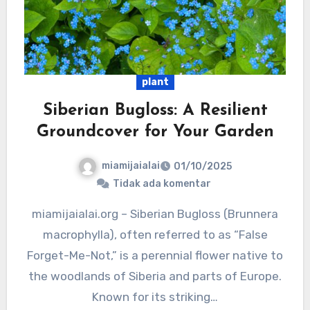
plant
Siberian Bugloss: A Resilient
Groundcover for Your Garden
miamijaialai
01/10/2025
Tidak ada komentar
miamijaialai.org – Siberian Bugloss (Brunnera
macrophylla), often referred to as “False
Forget-Me-Not,” is a perennial flower native to
the woodlands of Siberia and parts of Europe.
Known for its striking…