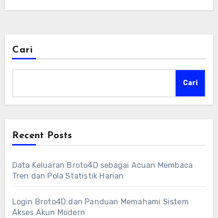
Cari
Cari
Recent Posts
Data Keluaran Broto4D sebagai Acuan Membaca
Tren dan Pola Statistik Harian
Login Broto4D dan Panduan Memahami Sistem
Akses Akun Modern