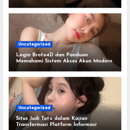
Statistik Harian
Uncategorized
Login Broto4D dan Panduan
Memahami Sistem Akses Akun Modern
Uncategorized
Situs Judi Toto dalam Kajian
Transformasi Platform Informasi