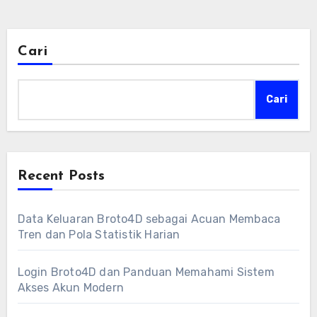
Cari
Cari
Recent Posts
Data Keluaran Broto4D sebagai Acuan Membaca
Tren dan Pola Statistik Harian
Login Broto4D dan Panduan Memahami Sistem
Akses Akun Modern