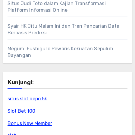
Situs Judi Toto dalam Kajian Transformasi
Platform Informasi Online
Syair HK Jitu Malam Ini dan Tren Pencarian Data
Berbasis Prediksi
Megumi Fushiguro Pewaris Kekuatan Sepuluh
Bayangan
Kunjungi:
situs slot depo 5k
Slot Bet 100
Bonus New Member