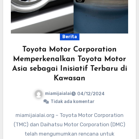
Berita
Toyota Motor Corporation
Memperkenalkan Toyota Motor
Asia sebagai Inisiatif Terbaru di
Kawasan
miamijaialai
04/12/2024
Tidak ada komentar
miamijaialai.org – Toyota Motor Corporation
(TMC) dan Daihatsu Motor Corporation (DMC)
telah mengumumkan rencana untuk