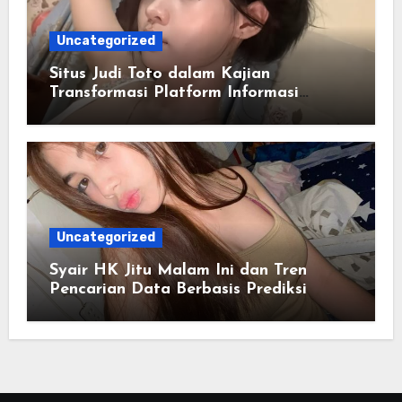
Uncategorized
Situs Judi Toto dalam Kajian
Transformasi Platform Informasi
Online
Uncategorized
Syair HK Jitu Malam Ini dan Tren
Pencarian Data Berbasis Prediksi