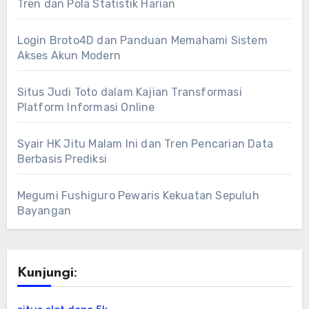
Tren dan Pola Statistik Harian
Login Broto4D dan Panduan Memahami Sistem
Akses Akun Modern
Situs Judi Toto dalam Kajian Transformasi
Platform Informasi Online
Syair HK Jitu Malam Ini dan Tren Pencarian Data
Berbasis Prediksi
Megumi Fushiguro Pewaris Kekuatan Sepuluh
Bayangan
Kunjungi: