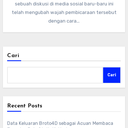
sebuah diskusi di media sosial baru-baru ini
telah mengubah wajah pembicaraan tersebut
dengan cara…
Cari
Cari
Recent Posts
Data Keluaran Broto4D sebagai Acuan Membaca