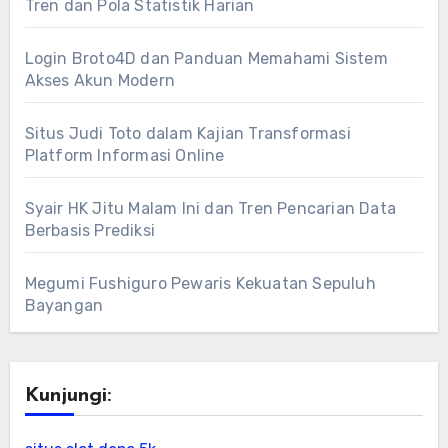
Tren dan Pola Statistik Harian
Login Broto4D dan Panduan Memahami Sistem
Akses Akun Modern
Situs Judi Toto dalam Kajian Transformasi
Platform Informasi Online
Syair HK Jitu Malam Ini dan Tren Pencarian Data
Berbasis Prediksi
Megumi Fushiguro Pewaris Kekuatan Sepuluh
Bayangan
Kunjungi: