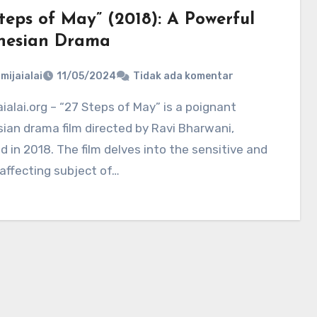
teps of May” (2018): A Powerful
nesian Drama
mijaialai
11/05/2024
Tidak ada komentar
ian drama film directed by Ravi Bharwani,
d in 2018. The film delves into the sensitive and
affecting subject of…