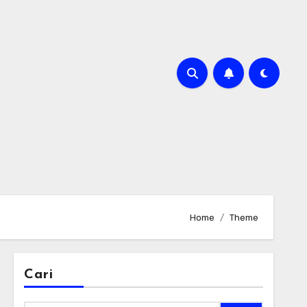
Home
Theme
Cari