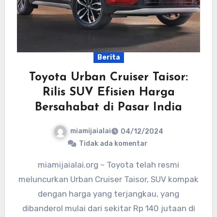
Berita
Toyota Urban Cruiser Taisor:
Rilis SUV Efisien Harga
Bersahabat di Pasar India
miamijaialai
04/12/2024
Tidak ada komentar
miamijaialai.org – Toyota telah resmi
meluncurkan Urban Cruiser Taisor, SUV kompak
dengan harga yang terjangkau, yang
dibanderol mulai dari sekitar Rp 140 jutaan di