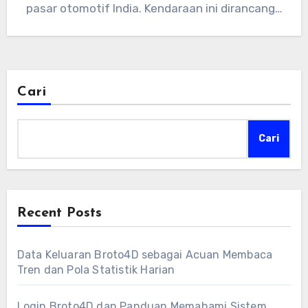
pasar otomotif India. Kendaraan ini dirancang…
Cari
Cari
Recent Posts
Data Keluaran Broto4D sebagai Acuan Membaca
Tren dan Pola Statistik Harian
Login Broto4D dan Panduan Memahami Sistem