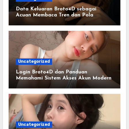
Data Keluaran Broto4D sebagai
Acuan Membaca Tren dan Pola
Statistik Harian
Uncategorized
Login Broto4D dan Panduan
Memahami Sistem Akses Akun Modern
Uncategorized