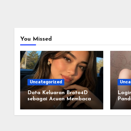
You Missed
Uncategorized
Unca
Data Keluaran Broto4D
Logi
sebagai Acuan Membaca
Pand
Tren dan Pola Statistik
Sist
Harian