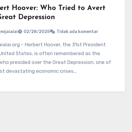
ert Hoover: Who Tried to Avert
Great Depression
mijaialai
02/28/2025
Tidak ada komentar
United States, is often remembered as the
who presided over the Great Depression, one of
st devastating economic crises…