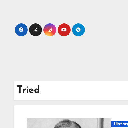
Skip
to
content
Tried
Histor