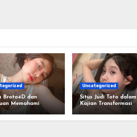
tegorized
Uncategorized
n Broto4D dan
Situs Judi Toto dalam
uan Memahami
Kajian Transformasi
em Akses Akun Modern
Platform Informasi O