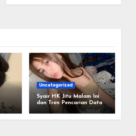
Uncategorized
Syair HK Jitu Malam Ini
dan Tren Pencarian Data
nline
Berbasis Prediksi