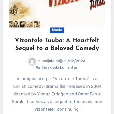
Movie
Vizontele Tuuba: A Heartfelt
Sequel to a Beloved Comedy
miamijaialai
11/02/2024
Tidak ada komentar
miamijaialai.org – “Vizontele Tuuba” is a
Turkish comedy-drama film released in 2004,
directed by Yılmaz Erdoğan and Ömer Faruk
Sorak. It serves as a sequel to the acclaimed
“Vizontele,” continuing…