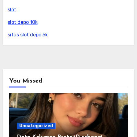
slot
slot depo 10k
situs slot depo 5k
You Missed
Uncategorized