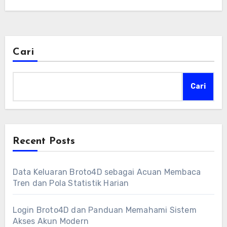
Cari
Cari
Recent Posts
Data Keluaran Broto4D sebagai Acuan Membaca
Tren dan Pola Statistik Harian
Login Broto4D dan Panduan Memahami Sistem
Akses Akun Modern