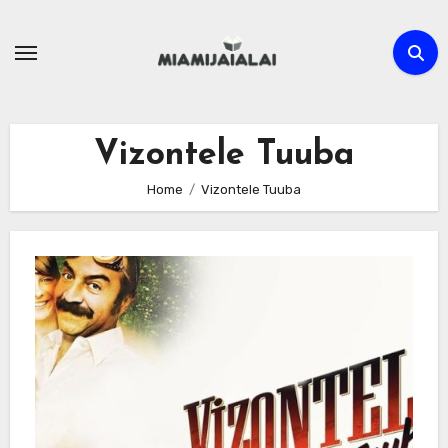
Skip
to
content
Vizontele Tuuba
Home
Vizontele Tuuba