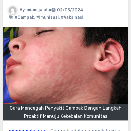
By
miamijaialai
02/05/2024
#Campak
,
#Imunisasi
,
#Vaksinasi
Cara Mencegah Penyakit Campak Dengan Langkah
Proaktif Menuju Kekebalan Komunitas
miamijaialai.org
– Campak adalah penyakit virus