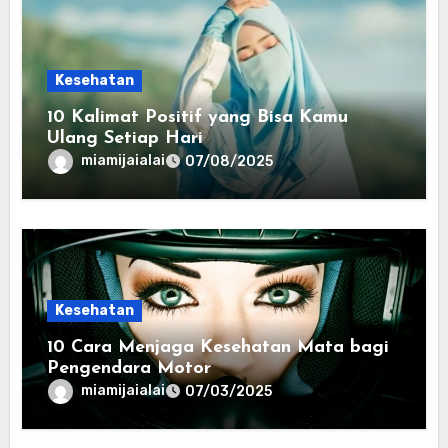
Kesehatan
10 Kalimat Positif yang Bisa Kamu
Ulang Setiap Hari
miamijaialai
07/08/2025
Kesehatan
10 Cara Menjaga Kesehatan Mata bagi
Pengendara Motor
miamijaialai
07/03/2025