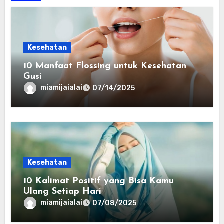
Kesehatan
10 Manfaat Flossing untuk Kesehatan
Gusi
miamijaialai
07/14/2025
Kesehatan
10 Kalimat Positif yang Bisa Kamu
Ulang Setiap Hari
miamijaialai
07/08/2025