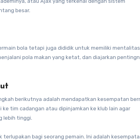
ademinya, atau Ajax yang terkenal dengan sistem
ntang besar.
rmain bola tetapi juga dididik untuk memiliki mentalitas
 menjalani pola makan yang ketat, dan diajarkan penting
ut
langkah berikutnya adalah mendapatkan kesempatan ber
i ke tim cadangan atau dipinjamkan ke klub lain agar
lebih tinggi.
 terlupakan bagi seorang pemain. Ini adalah kesempat