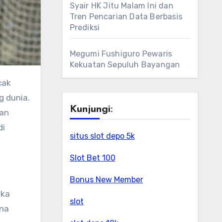
Syair HK Jitu Malam Ini dan
Tren Pencarian Data Berbasis
Prediksi
Megumi Fushiguro Pewaris
Kekuatan Sepuluh Bayangan
g dunia.
Kunjungi:
gan
di
situs slot depo 5k
Slot Bet 100
Bonus New Member
eka
slot
ona