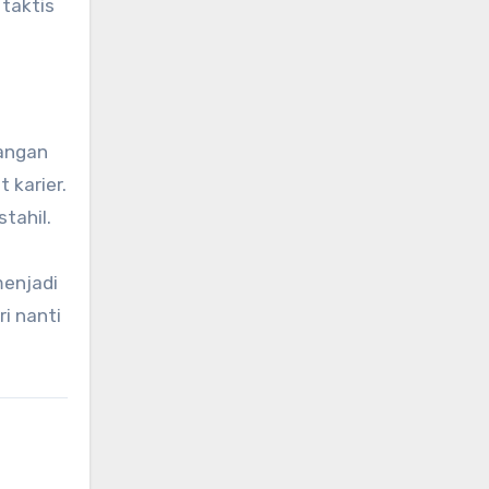
 taktis
tangan
 karier.
tahil.
menjadi
ri nanti