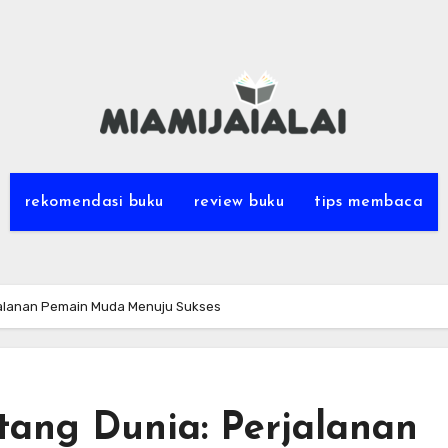
rekomendasi buku
review buku
tips membaca
rjalanan Pemain Muda Menuju Sukses
tang Dunia: Perjalanan