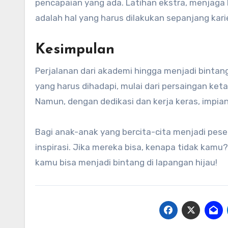
pencapaian yang ada. Latihan ekstra, menjaga k
adalah hal yang harus dilakukan sepanjang kari
Kesimpulan
Perjalanan dari akademi hingga menjadi binta
yang harus dihadapi, mulai dari persaingan ket
Namun, dengan dedikasi dan kerja keras, impia
Bagi anak-anak yang bercita-cita menjadi pese
inspirasi. Jika mereka bisa, kenapa tidak kamu?
kamu bisa menjadi bintang di lapangan hijau!