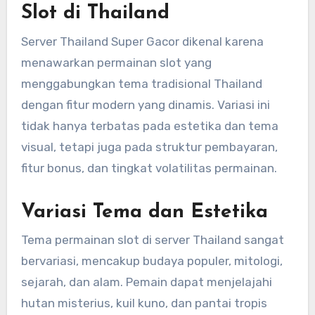
Slot di Thailand
Server Thailand Super Gacor dikenal karena
menawarkan permainan slot yang
menggabungkan tema tradisional Thailand
dengan fitur modern yang dinamis. Variasi ini
tidak hanya terbatas pada estetika dan tema
visual, tetapi juga pada struktur pembayaran,
fitur bonus, dan tingkat volatilitas permainan.
Variasi Tema dan Estetika
Tema permainan slot di server Thailand sangat
bervariasi, mencakup budaya populer, mitologi,
sejarah, dan alam. Pemain dapat menjelajahi
hutan misterius, kuil kuno, dan pantai tropis