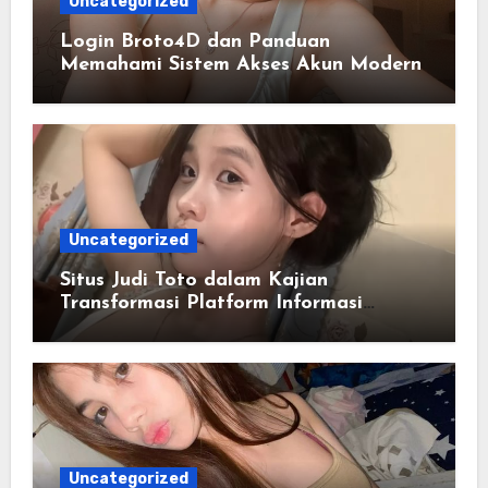
Uncategorized
Login Broto4D dan Panduan
Memahami Sistem Akses Akun Modern
Uncategorized
Situs Judi Toto dalam Kajian
Transformasi Platform Informasi
Online
Uncategorized