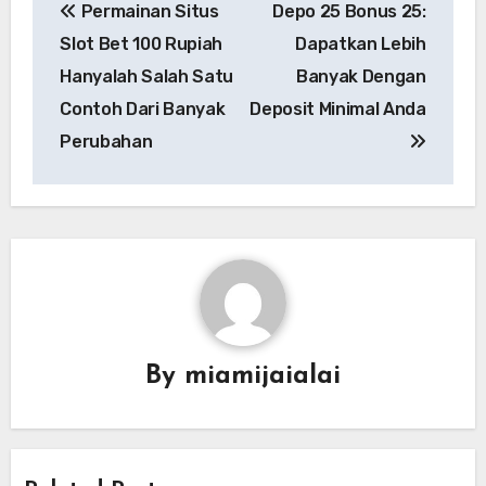
Permainan Situs
Depo 25 Bonus 25:
pos
Slot Bet 100 Rupiah
Dapatkan Lebih
Hanyalah Salah Satu
Banyak Dengan
Contoh Dari Banyak
Deposit Minimal Anda
Perubahan
By
miamijaialai