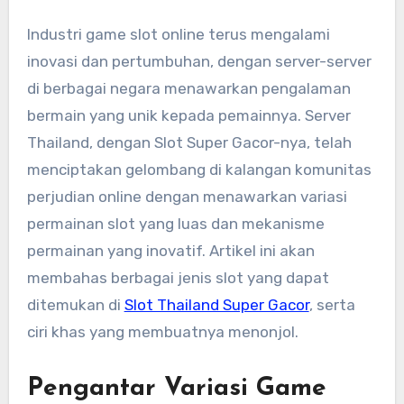
Industri game slot online terus mengalami
inovasi dan pertumbuhan, dengan server-server
di berbagai negara menawarkan pengalaman
bermain yang unik kepada pemainnya. Server
Thailand, dengan Slot Super Gacor-nya, telah
menciptakan gelombang di kalangan komunitas
perjudian online dengan menawarkan variasi
permainan slot yang luas dan mekanisme
permainan yang inovatif. Artikel ini akan
membahas berbagai jenis slot yang dapat
ditemukan di
Slot Thailand Super Gacor
, serta
ciri khas yang membuatnya menonjol.
Pengantar Variasi Game