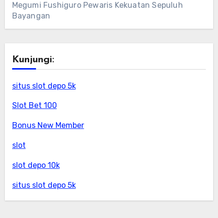
Megumi Fushiguro Pewaris Kekuatan Sepuluh
Bayangan
Kunjungi:
situs slot depo 5k
Slot Bet 100
Bonus New Member
slot
slot depo 10k
situs slot depo 5k