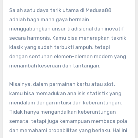
Salah satu daya tarik utama di Medusa88
adalah bagaimana gaya bermain
menggabungkan unsur tradisional dan inovatif
secara harmonis. Kamu bisa menerapkan teknik
klasik yang sudah terbukti ampuh, tetapi
dengan sentuhan elemen-elemen modern yang
menambah keseruan dan tantangan.
Misalnya, dalam permainan kartu atau slot,
kamu bisa memadukan analisis statistik yang
mendalam dengan intuisi dan keberuntungan.
Tidak hanya mengandalkan keberuntungan
semata, tetapi juga kemampuan membaca pola
dan memahami probabilitas yang berlaku. Hal ini