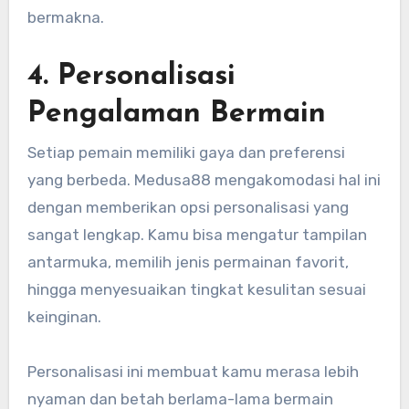
bermakna.
4.
Personalisasi
Pengalaman Bermain
Setiap pemain memiliki gaya dan preferensi
yang berbeda. Medusa88 mengakomodasi hal ini
dengan memberikan opsi personalisasi yang
sangat lengkap. Kamu bisa mengatur tampilan
antarmuka, memilih jenis permainan favorit,
hingga menyesuaikan tingkat kesulitan sesuai
keinginan.
Personalisasi ini membuat kamu merasa lebih
nyaman dan betah berlama-lama bermain