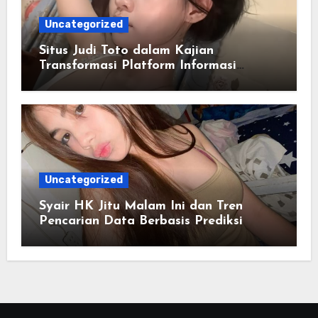
Uncategorized
Situs Judi Toto dalam Kajian
Transformasi Platform Informasi
Online
Uncategorized
Syair HK Jitu Malam Ini dan Tren
Pencarian Data Berbasis Prediksi