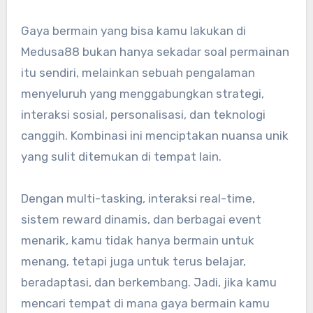
Gaya bermain yang bisa kamu lakukan di
Medusa88 bukan hanya sekadar soal permainan
itu sendiri, melainkan sebuah pengalaman
menyeluruh yang menggabungkan strategi,
interaksi sosial, personalisasi, dan teknologi
canggih. Kombinasi ini menciptakan nuansa unik
yang sulit ditemukan di tempat lain.
Dengan multi-tasking, interaksi real-time,
sistem reward dinamis, dan berbagai event
menarik, kamu tidak hanya bermain untuk
menang, tetapi juga untuk terus belajar,
beradaptasi, dan berkembang. Jadi, jika kamu
mencari tempat di mana gaya bermain kamu