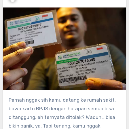
Pernah nggak sih kamu datang ke rumah sakit,
bawa kartu BPJS dengan harapan semua bisa
ditanggung, eh ternyata ditolak? Waduh… bisa
bikin panik, ya. Tapi tenang, kamu nggak