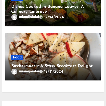
Dishes Cooked in Banana Leaves: A
Culinary Embrace
miamijaialai
12/14/2024
Food
Birchermüesli: A Swiss Breakfast Delight
miamijaialai
12/11/2024