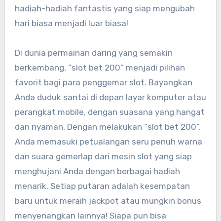
hadiah-hadiah fantastis yang siap mengubah
hari biasa menjadi luar biasa!
Di dunia permainan daring yang semakin
berkembang, “slot bet 200” menjadi pilihan
favorit bagi para penggemar slot. Bayangkan
Anda duduk santai di depan layar komputer atau
perangkat mobile, dengan suasana yang hangat
dan nyaman. Dengan melakukan “slot bet 200”,
Anda memasuki petualangan seru penuh warna
dan suara gemerlap dari mesin slot yang siap
menghujani Anda dengan berbagai hadiah
menarik. Setiap putaran adalah kesempatan
baru untuk meraih jackpot atau mungkin bonus
menyenangkan lainnya! Siapa pun bisa