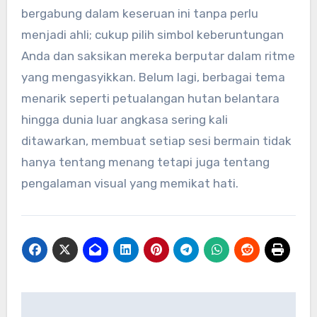
bergabung dalam keseruan ini tanpa perlu
menjadi ahli; cukup pilih simbol keberuntungan
Anda dan saksikan mereka berputar dalam ritme
yang mengasyikkan. Belum lagi, berbagai tema
menarik seperti petualangan hutan belantara
hingga dunia luar angkasa sering kali
ditawarkan, membuat setiap sesi bermain tidak
hanya tentang menang tetapi juga tentang
pengalaman visual yang memikat hati.
Navigasi