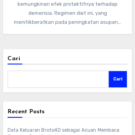
kemungkinan efek protektifnya terhadap
demensia. Regimen diet ini, yang
menitikberatkan pada peningkatan asupan…
Cari
Cari
Recent Posts
Data Keluaran Broto4D sebagai Acuan Membaca