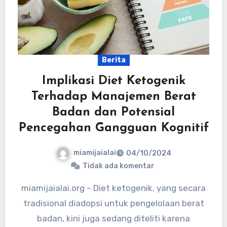
Berita
Implikasi Diet Ketogenik
Terhadap Manajemen Berat
Badan dan Potensial
Pencegahan Gangguan Kognitif
miamijaialai
04/10/2024
Tidak ada komentar
miamijaialai.org – Diet ketogenik, yang secara
tradisional diadopsi untuk pengelolaan berat
badan, kini juga sedang diteliti karena