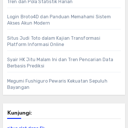
Tren dan Pola Statistik Harian
Login Broto4D dan Panduan Memahami Sistem
Akses Akun Modern
Situs Judi Toto dalam Kajian Transformasi
Platform Informasi Online
Syair HK Jitu Malam Ini dan Tren Pencarian Data
Berbasis Prediksi
Megumi Fushiguro Pewaris Kekuatan Sepuluh
Bayangan
Kunjungi: