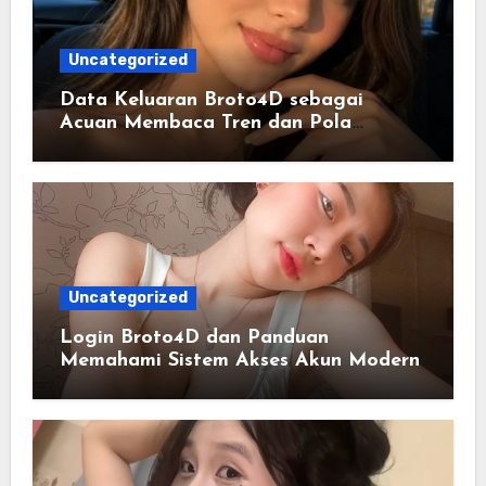
Uncategorized
Data Keluaran Broto4D sebagai
Acuan Membaca Tren dan Pola
Statistik Harian
Uncategorized
Login Broto4D dan Panduan
Memahami Sistem Akses Akun Modern