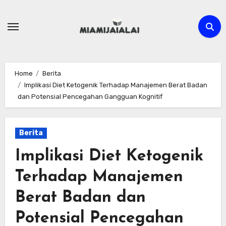
Skip
to
content
Home
Berita
Implikasi Diet Ketogenik Terhadap Manajemen Berat Badan
dan Potensial Pencegahan Gangguan Kognitif
Berita
Implikasi Diet Ketogenik
Terhadap Manajemen
Berat Badan dan
Potensial Pencegahan