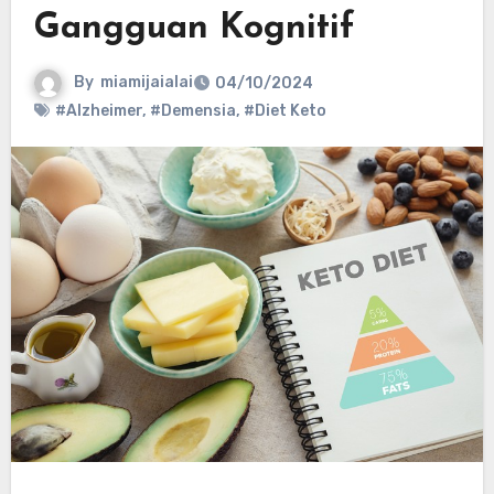
Gangguan Kognitif
By
miamijaialai
04/10/2024
#Alzheimer
,
#Demensia
,
#Diet Keto