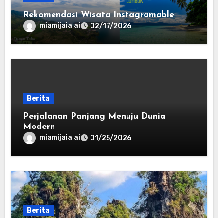
Rekomendasi Wisata Instagramable
miamijaialai
02/17/2026
Berita
Perjalanan Panjang Menuju Dunia
Modern
miamijaialai
01/25/2026
Berita