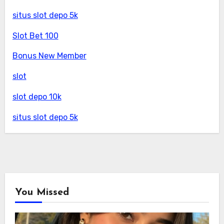
situs slot depo 5k
Slot Bet 100
Bonus New Member
slot
slot depo 10k
situs slot depo 5k
You Missed