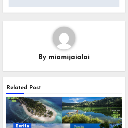
By
miamijaialai
Related Post
Berita