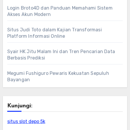
Login Broto4D dan Panduan Memahami Sistem
Akses Akun Modern
Situs Judi Toto dalam Kajian Transformasi
Platform Informasi Online
Syair HK Jitu Malam Ini dan Tren Pencarian Data
Berbasis Prediksi
Megumi Fushiguro Pewaris Kekuatan Sepuluh
Bayangan
Kunjungi:
situs slot depo 5k