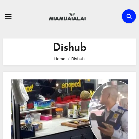
Skip
to
content
Dishub
Home
Dishub