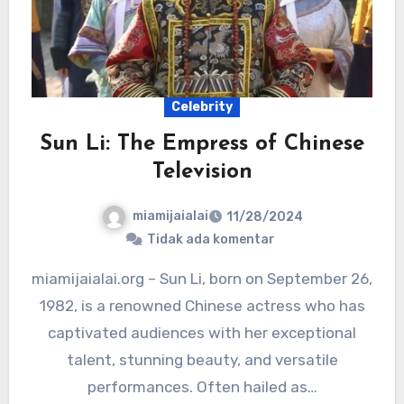
Celebrity
Sun Li: The Empress of Chinese
Television
miamijaialai
11/28/2024
Tidak ada komentar
miamijaialai.org – Sun Li, born on September 26,
1982, is a renowned Chinese actress who has
captivated audiences with her exceptional
talent, stunning beauty, and versatile
performances. Often hailed as…