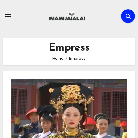
Skip
to
content
Empress
Home
Empress