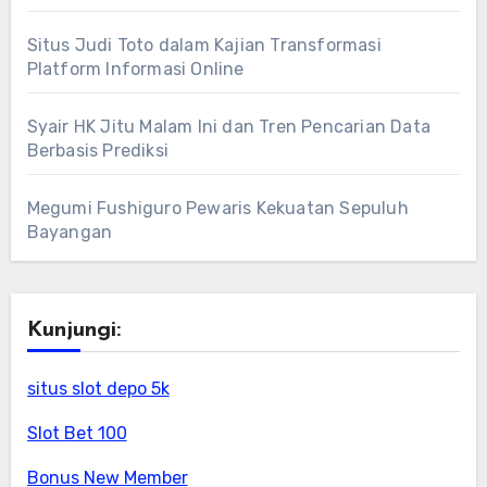
Situs Judi Toto dalam Kajian Transformasi
Platform Informasi Online
Syair HK Jitu Malam Ini dan Tren Pencarian Data
Berbasis Prediksi
Megumi Fushiguro Pewaris Kekuatan Sepuluh
Bayangan
Kunjungi:
situs slot depo 5k
Slot Bet 100
Bonus New Member