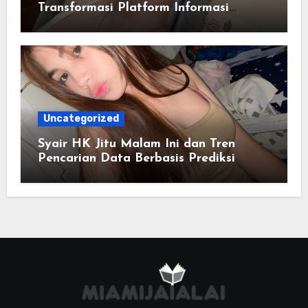
Transformasi Platform Informasi
Online
Uncategorized
Syair HK Jitu Malam Ini dan Tren
Pencarian Data Berbasis Prediksi