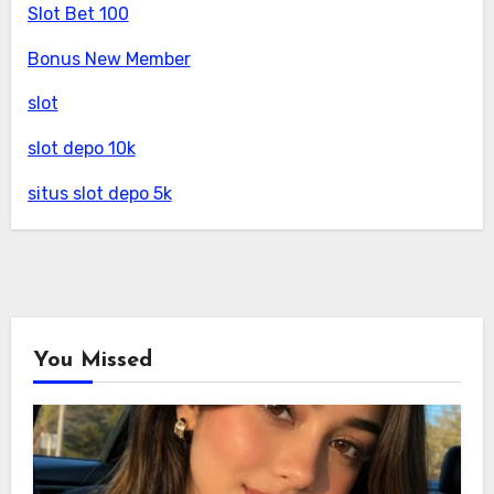
Slot Bet 100
Bonus New Member
slot
slot depo 10k
situs slot depo 5k
You Missed