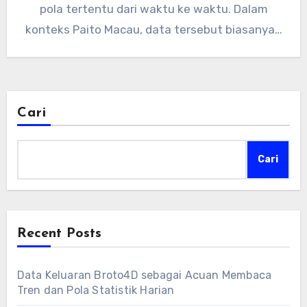
pola tertentu dari waktu ke waktu. Dalam
konteks Paito Macau, data tersebut biasanya…
Cari
Cari
Recent Posts
Data Keluaran Broto4D sebagai Acuan Membaca
Tren dan Pola Statistik Harian