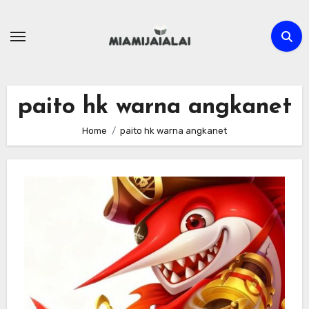
Skip
to
content
paito hk warna angkanet
Home
paito hk warna angkanet