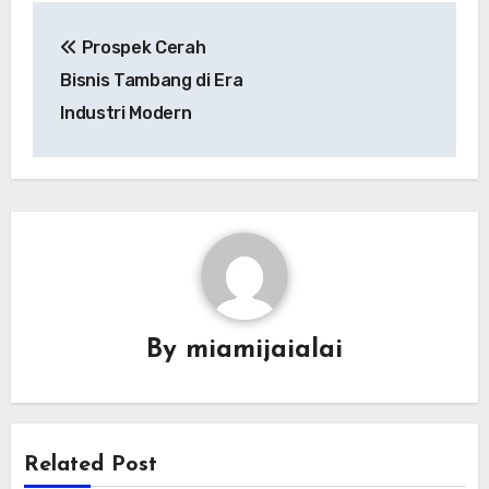
Navigasi
Prospek Cerah
pos
Bisnis Tambang di Era
Industri Modern
By
miamijaialai
Related Post