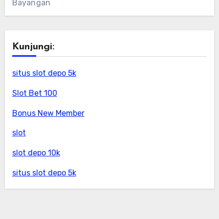
Bayangan
Kunjungi:
situs slot depo 5k
Slot Bet 100
Bonus New Member
slot
slot depo 10k
situs slot depo 5k