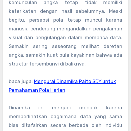
kemunculan angka tetap tidak memiliki
keterikatan dengan hasil sebelumnya. Meski
begitu, persepsi pola tetap muncul karena
manusia cenderung mengandalkan pengalaman
visual dan pengulangan dalam membaca data.
Semakin sering seseorang melihat deretan
angka, semakin kuat pula keyakinan bahwa ada
struktur tersembunyi di baliknya.
baca juga:
Mengurai Dinamika Paito SDY untuk
Pemahaman Pola Harian
Dinamika ini menjadi menarik karena
memperlihatkan bagaimana data yang sama
bisa ditafsirkan secara berbeda oleh individu