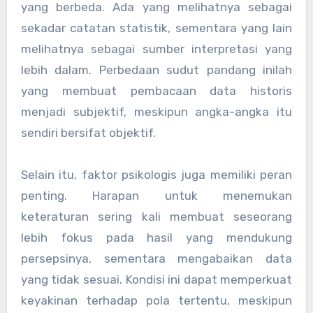
yang berbeda. Ada yang melihatnya sebagai
sekadar catatan statistik, sementara yang lain
melihatnya sebagai sumber interpretasi yang
lebih dalam. Perbedaan sudut pandang inilah
yang membuat pembacaan data historis
menjadi subjektif, meskipun angka-angka itu
sendiri bersifat objektif.
Selain itu, faktor psikologis juga memiliki peran
penting. Harapan untuk menemukan
keteraturan sering kali membuat seseorang
lebih fokus pada hasil yang mendukung
persepsinya, sementara mengabaikan data
yang tidak sesuai. Kondisi ini dapat memperkuat
keyakinan terhadap pola tertentu, meskipun