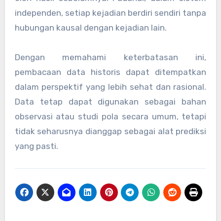
independen, setiap kejadian berdiri sendiri tanpa
hubungan kausal dengan kejadian lain.
Dengan memahami keterbatasan ini,
pembacaan data historis dapat ditempatkan
dalam perspektif yang lebih sehat dan rasional.
Data tetap dapat digunakan sebagai bahan
observasi atau studi pola secara umum, tetapi
tidak seharusnya dianggap sebagai alat prediksi
yang pasti.