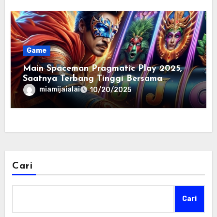
Game
Main Spaceman Pragmatic Play 2025,
Saatnya Terbang Tinggi Bersama
Scatter Gila-Gilaan
miamijaialai
10/20/2025
Cari
Cari