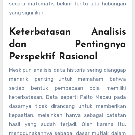
secara matematis belum tentu ada hubungan
yang signifikan.
Keterbatasan Analisis
dan Pentingnya
Perspektif Rasional
Meskipun analisis data historis sering dianggap
menarik, penting untuk memahami bahwa
setiap bentuk pembacaan pola memiliki
keterbatasan. Data seperti Paito Macau pada
dasarnya tidak dirancang untuk memberikan
kepastian, melainkan hanya sebagai catatan
hasil yang sudah terjadi. Oleh karena itu,
menggunakannya sebagai dasar mutlak dalam