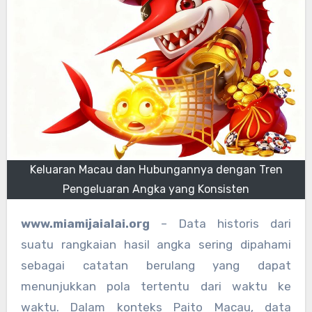
Keluaran Macau dan Hubungannya dengan Tren
Pengeluaran Angka yang Konsisten
www.miamijaialai.org
– Data historis dari
suatu rangkaian hasil angka sering dipahami
sebagai catatan berulang yang dapat
menunjukkan pola tertentu dari waktu ke
waktu. Dalam konteks Paito Macau, data