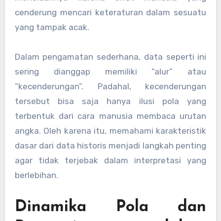
cenderung mencari keteraturan dalam sesuatu
yang tampak acak.
Dalam pengamatan sederhana, data seperti ini
sering dianggap memiliki “alur” atau
“kecenderungan”. Padahal, kecenderungan
tersebut bisa saja hanya ilusi pola yang
terbentuk dari cara manusia membaca urutan
angka. Oleh karena itu, memahami karakteristik
dasar dari data historis menjadi langkah penting
agar tidak terjebak dalam interpretasi yang
berlebihan.
Dinamika Pola dan