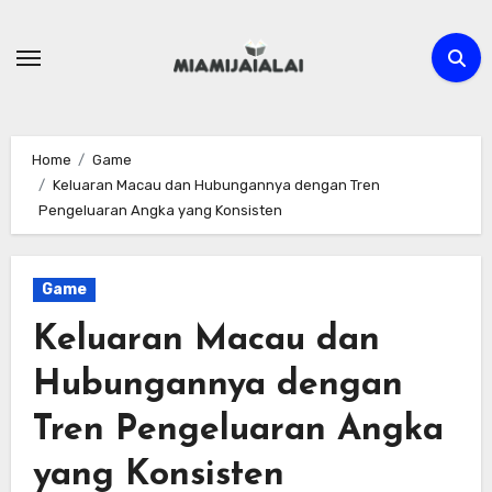
Skip
to
content
Home
Game
Keluaran Macau dan Hubungannya dengan Tren
Pengeluaran Angka yang Konsisten
Game
Keluaran Macau dan
Hubungannya dengan
Tren Pengeluaran Angka
yang Konsisten