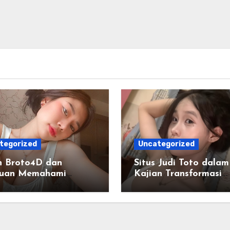
tegorized
Uncategorized
n Broto4D dan
Situs Judi Toto dalam
uan Memahami
Kajian Transformasi
em Akses Akun Modern
Platform Informasi O