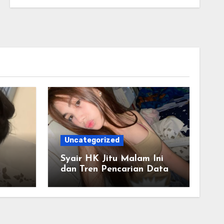
Uncategorized
Syair HK Jitu Malam Ini
dan Tren Pencarian Data
nline
Berbasis Prediksi