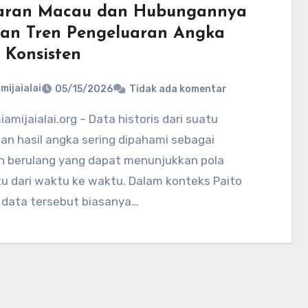
aran Macau dan Hubungannya
an Tren Pengeluaran Angka
 Konsisten
mijaialai
05/15/2026
Tidak ada komentar
an hasil angka sering dipahami sebagai
n berulang yang dapat menunjukkan pola
tu dari waktu ke waktu. Dalam konteks Paito
 data tersebut biasanya…