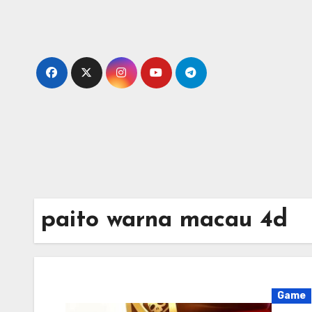
Skip
to
content
paito warna macau 4d
Game