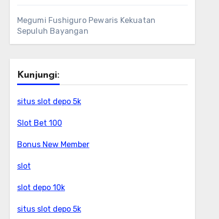
Megumi Fushiguro Pewaris Kekuatan
Sepuluh Bayangan
Kunjungi:
situs slot depo 5k
Slot Bet 100
Bonus New Member
slot
slot depo 10k
situs slot depo 5k